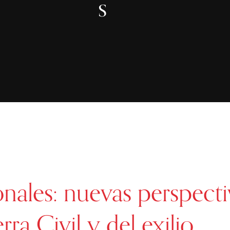
s
onales: nuevas perspecti
rra Civil y del exilio