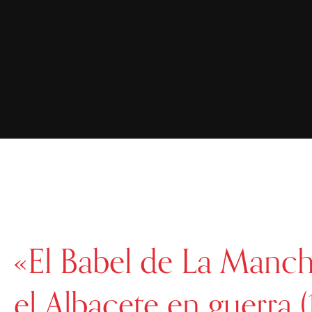
«El Babel de La Mancha
el Albacete en guerra 