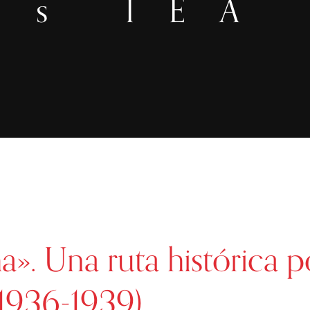
s IEA
». Una ruta histórica p
(1936-1939)